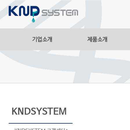
Aluminum Parts
Manufacturing Facilitie
Smart Logistics Automa
Line
KNDSYSTEM
온라인상담