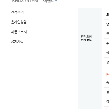
KNDSYSTEM 고객센터
+
견적문의
회
온라인상담
담
제품브로셔
연
견적요청
업체정보
공지사항
주
생
생
▶
종
점
경