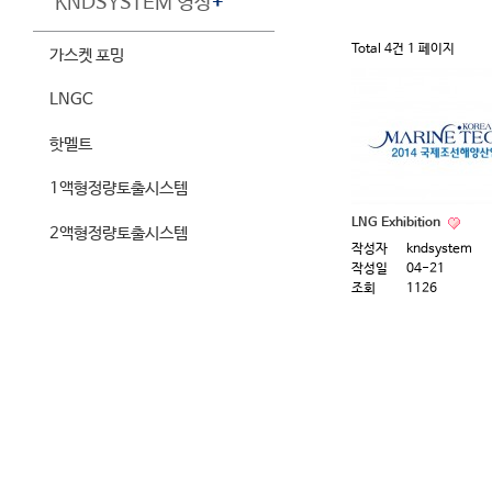
KNDSYSTEM 영상
+
Total 4건
1 페이지
가스켓 포밍
LNGC
핫멜트
1액형정량토출시스템
LNG Exhibition
2액형정량토출시스템
작성자
kndsystem
작성일
04-21
조회
1126