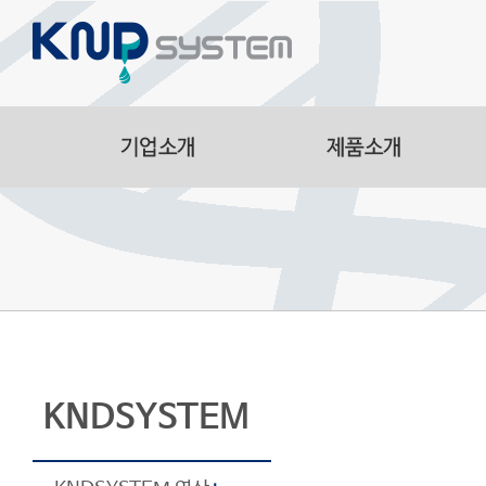
Aluminum Parts
Manufacturing Facilitie
Smart Logistics Automa
Line
KNDSYSTEM
KNDSYST